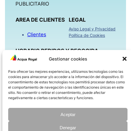
PUBLICITARIO
AREA DE CLIENTES
LEGAL
Aviso Legal y Privacidad
Clientes
Política de Cookies
HORARIO PEDIDOS Y RECOGIDA
Gestionar cookies
Mañanas 09:00h – 13:30h
Para ofrecer las mejores experiencias, utilizamos tecnologías como las
Tardes 16:00h – 18:30h
cookies para almacenar y/o acceder a la información del dispositivo. El
Viernes 08:00h – 14:00h
consentimiento de estas tecnologías nos permitirá procesar datos como
el comportamiento de navegación o las identificaciones únicas en este
sitio. No consentir o retirar el consentimiento, puede afectar
ACQUAROYAL.COM
negativamente a ciertas características y funciones.
Dirección
Teléfono
Aceptar
Correo electrónico
Denegar