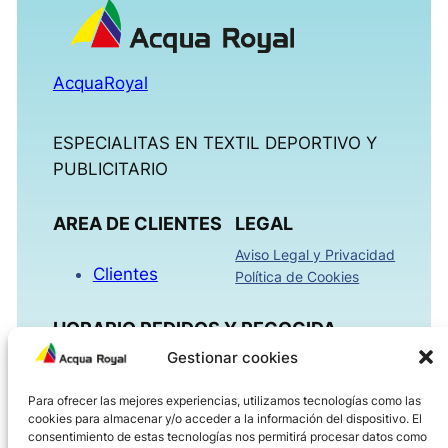
AcquaRoyal
ESPECIALITAS EN TEXTIL DEPORTIVO Y
PUBLICITARIO
AREA DE CLIENTES
LEGAL
Aviso Legal y Privacidad
Clientes
Política de Cookies
HORARIO PEDIDOS Y RECOGIDA
Gestionar cookies
Mañanas 09:00h – 13:30h
Para ofrecer las mejores experiencias, utilizamos tecnologías como las
Tardes 16:00h – 18:30h
cookies para almacenar y/o acceder a la información del dispositivo. El
Viernes 08:00h – 14:00h
consentimiento de estas tecnologías nos permitirá procesar datos como