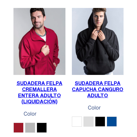
SUDADERA FELPA
SUDADERA FELPA
CREMALLERA
CAPUCHA CANGURO
ENTERA ADULTO
ADULTO
(LIQUIDACIÓN)
Color
Color
Blanco
Gris Vigoré
Negro
Royal
Cereza
Gris
Negro