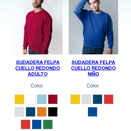
SUDADERA FELPA
SUDADERA FELPA
CUELLO REDONDO
CUELLO REDONDO
ADULTO
NIÑO
Color
Color
Amarillo
Blanco
Celeste
Granate
Amarillo
Gris Vigoré
Marino
Rojo
Gris Vigoré
Marino
Naranja
Negro
Royal
Rojo
Royal
Verde