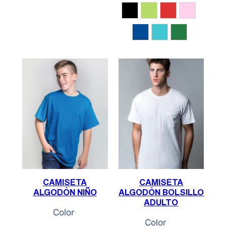
Negro
Pistacho
Rojo
Rosa
Royal
Turquesa
Verde
CAMISETA
CAMISETA
ALGODÓN NIÑO
ALGODÓN BOLSILLO
ADULTO
Color
Color