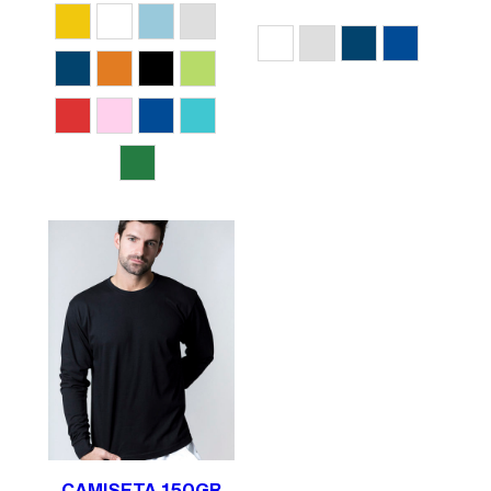
Amarillo
Blanco
Celeste
Gris Vigoré
Blanco
Gris Vigoré
Marino
Royal
Marino
Naranja
Negro
Pistacho
Rojo
Rosa
Royal
Turquesa
Verde
CAMISETA 150GR