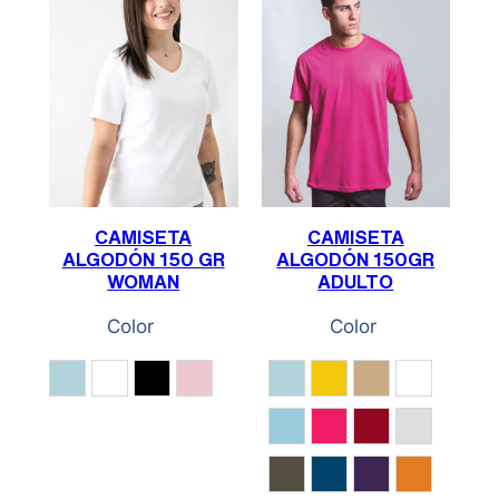
CAMISETA
CAMISETA
ALGODÓN 150 GR
ALGODÓN 150GR
WOMAN
ADULTO
Color
Color
Acqua
Blanco
Negro
Rosa Claro
Acqua
Amarillo
Beige
Blanco
Celeste
Fucsia
Granate
Gris Vigo
Kaki
Marino
Morado
Naranja