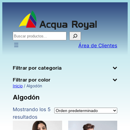
Saltar
al
contenido
Buscar
Área de Clientes
Filtrar por categoria
Filtrar por color
Inicio
/ Algodón
Algodón
Mostrando los 5
resultados