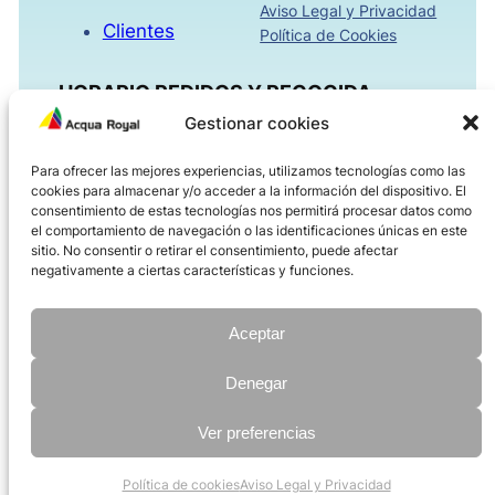
Aviso Legal y Privacidad
Clientes
Política de Cookies
HORARIO PEDIDOS Y RECOGIDA
Gestionar cookies
Mañanas 09:00h – 13:30h
Para ofrecer las mejores experiencias, utilizamos tecnologías como las
Tardes 16:00h – 18:30h
cookies para almacenar y/o acceder a la información del dispositivo. El
Viernes 08:00h – 14:00h
consentimiento de estas tecnologías nos permitirá procesar datos como
el comportamiento de navegación o las identificaciones únicas en este
sitio. No consentir o retirar el consentimiento, puede afectar
ACQUAROYAL.COM
negativamente a ciertas características y funciones.
Dirección
Teléfono
Aceptar
Correo electrónico
Denegar
Ver preferencias
©
2026 Import Reclam all rights reserved | Diseñado por
AMDisseny
Política de cookies
Aviso Legal y Privacidad