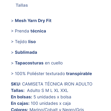
Tallas
>
Mesh Yarn Dry Fit
> Prenda
técnica
> Tejido
liso
>
Sublimada
>
Tapacosturas
en cuello
> 100% Poliéster texturado
transpirable
SKU:
CAMISETA TÉCNICA IRON ADULTO
Tallas:
Adulto S M L XL XXL
En bolsas:
5 unidades x bolsa
En cajas:
100 unidades x caja
Colores:
Marino/Cobalt y Negro/Gris