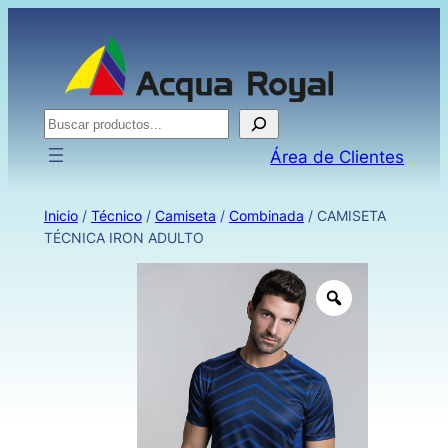
Buscar
Área de Clientes
Inicio
/
Técnico
/
Camiseta
/
Combinada
/ CAMISETA
TÉCNICA IRON ADULTO