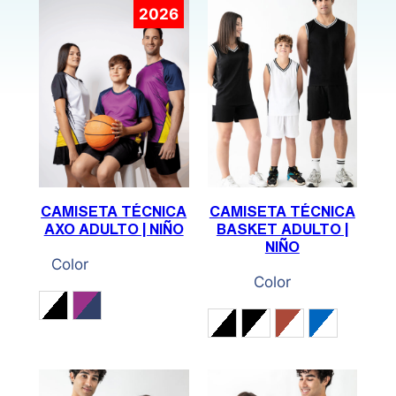
CAMISETA TÉCNICA
CAMISETA TÉCNICA
AXO ADULTO | NIÑO
BASKET ADULTO |
NIÑO
Color
Color
Blanco / Negro / Gold
Violeta / Marino / Amarillo
Blanco / Negro
Negro / Blanco
Rojo / Blanco
Royal / Bl