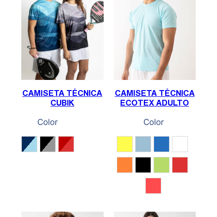
CAMISETA TÉCNICA
CAMISETA TÉCNICA
CUBIK
ECOTEX ADULTO
Color
Color
Marino / Acqua
Negro / Gris / Blanco
Rojo oscuro / Rojo
Amarillo Fluor
Azul Acqua
Azul eléctrico
Blanco
Naranja fluor
Negro
Pistacho
Rojo
Rojo Coral