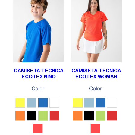
CAMISETA TÉCNICA
CAMISETA TÉCNICA
ECOTEX NIÑO
ECOTEX WOMAN
Color
Color
Amarillo Fluor
Azul Acqua
Azul eléctrico
Blanco
Amarillo Fluor
Azul Acqua
Azul eléctrico
Blanco
Naranja fluor
Negro
Pistacho
Rojo
Naranja fluor
Negro
Pistacho
Rojo
Rojo Coral
Rojo Coral