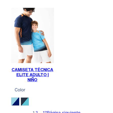
CAMISETA TÉCNICA
ELITE ADULTO |
NIÑO
Color
Celeste / Marino
Marino / Celeste
Página siguiente
1
2
…
17