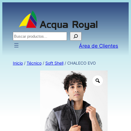
Buscar
Área de Clientes
Inicio
/
Técnico
/
Soft Shell
/ CHALECO EVO