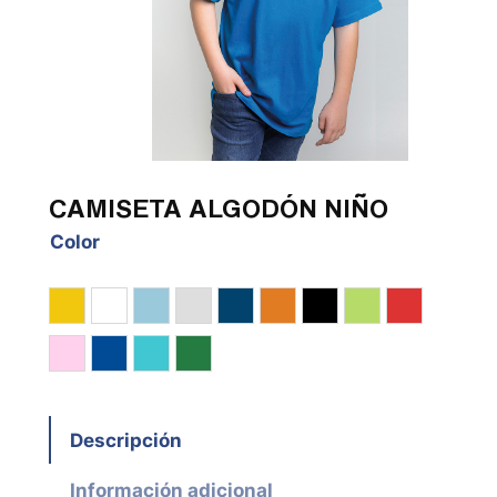
CAMISETA ALGODÓN NIÑO
Color
Amarillo
Blanco
Celeste
Gris Vigoré
Marino
Naranja
Negro
Pistacho
Rojo
Rosa
Royal
Turquesa
Verde
Descripción
Información adicional