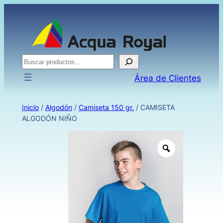
Buscar
Área de Clientes
Inicio
/
Algodón
/
Camiseta 150 gr.
/ CAMISETA
ALGODÓN NIÑO