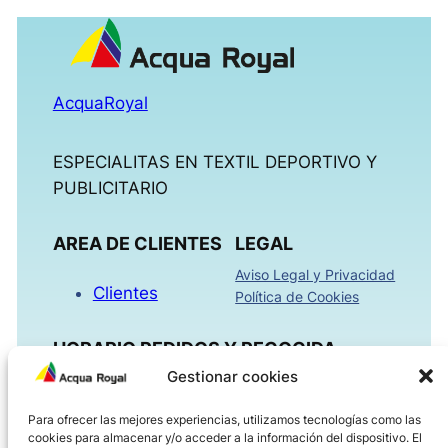
AcquaRoyal
ESPECIALITAS EN TEXTIL DEPORTIVO Y
PUBLICITARIO
AREA DE CLIENTES
LEGAL
Aviso Legal y Privacidad
Clientes
Política de Cookies
HORARIO PEDIDOS Y RECOGIDA
Gestionar cookies
Mañanas 09:00h – 13:30h
Para ofrecer las mejores experiencias, utilizamos tecnologías como las
Tardes 16:00h – 18:30h
cookies para almacenar y/o acceder a la información del dispositivo. El