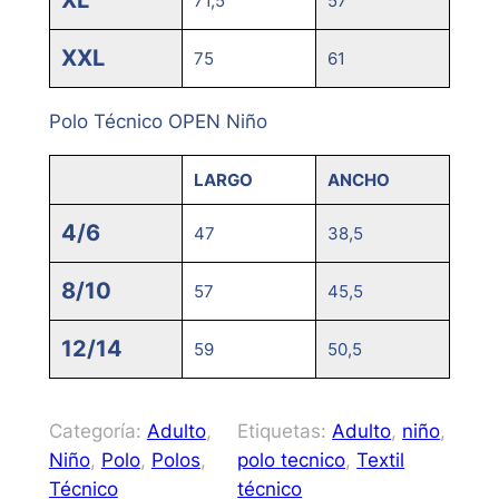
XL
71,5
57
XXL
75
61
Polo Técnico OPEN Niño
LARGO
ANCHO
4/6
47
38,5
8/10
57
45,5
12/14
59
50,5
Categoría:
Adulto
, 
Etiquetas:
Adulto
, 
niño
, 
Niño
, 
Polo
, 
Polos
, 
polo tecnico
, 
Textil
Técnico
técnico