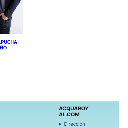
APUCHA
IÑO
Negro / Amarillo Fluor
 / Blanco
 Negro / Blanco
ACQUAROY
AL.COM
Dirección