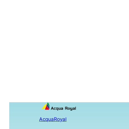
AcquaRoyal