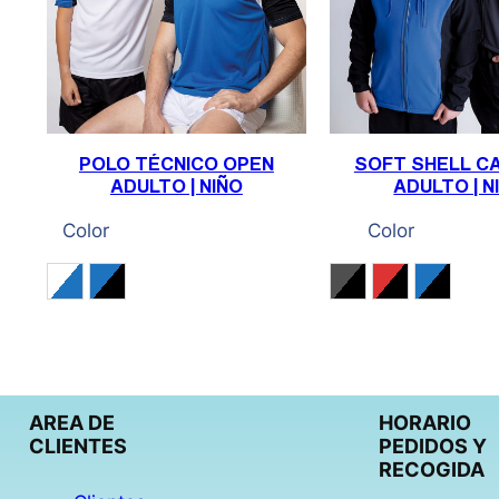
POLO TÉCNICO OPEN
SOFT SHELL C
ADULTO | NIÑO
ADULTO | N
Color
Color
Blanco / Royal / Negro
Royal / Negro / Blanco
Gris antracita / 
Rojo / Negro
Royal /
AREA DE
HORARIO
CLIENTES
PEDIDOS Y
RECOGIDA