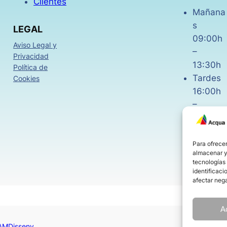
Clientes
Mañana
s
LEGAL
09:00h
Aviso Legal y
–
Privacidad
13:30h
Política de
Tardes
Cookies
16:00h
–
18:30h
Viernes
08:00h
Para ofrecer
almacenar y/
–
tecnologías
14:00h
identificaci
afectar nega
A
AMDisseny