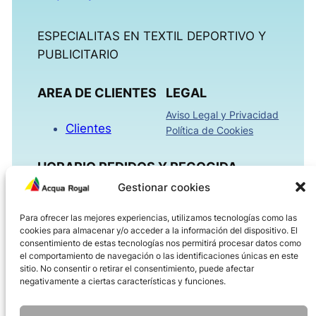
ESPECIALITAS EN TEXTIL DEPORTIVO Y
PUBLICITARIO
AREA DE CLIENTES
LEGAL
Aviso Legal y Privacidad
Clientes
Política de Cookies
HORARIO PEDIDOS Y RECOGIDA
Gestionar cookies
Mañanas 09:00h – 13:30h
Para ofrecer las mejores experiencias, utilizamos tecnologías como las
Tardes 16:00h – 18:30h
cookies para almacenar y/o acceder a la información del dispositivo. El
Viernes 08:00h – 14:00h
consentimiento de estas tecnologías nos permitirá procesar datos como
el comportamiento de navegación o las identificaciones únicas en este
sitio. No consentir o retirar el consentimiento, puede afectar
ACQUAROYAL.COM
negativamente a ciertas características y funciones.
Dirección