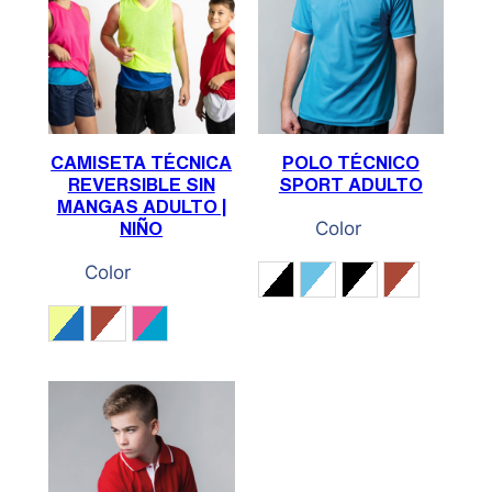
CAMISETA TÉCNICA
POLO TÉCNICO
REVERSIBLE SIN
SPORT ADULTO
MANGAS ADULTO |
Color
NIÑO
Color
Blanco / Negro
Cian / Blanco
Negro / Blanco
Rojo / Bla
Amarillo Fluor / Royal
Rojo / Blanco
Rosa gum / Cian