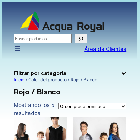
Saltar
al
contenido
Buscar
Área de Clientes
Filtrar por categoria
Inicio
/ Color del producto / Rojo / Blanco
Rojo / Blanco
Mostrando los 5
resultados