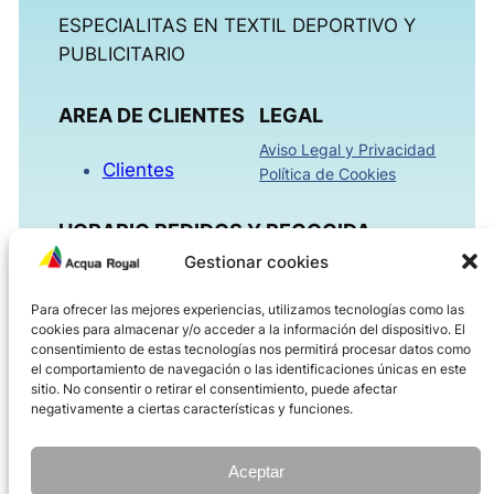
ESPECIALITAS EN TEXTIL DEPORTIVO Y
PUBLICITARIO
AREA DE CLIENTES
LEGAL
Aviso Legal y Privacidad
Clientes
Política de Cookies
HORARIO PEDIDOS Y RECOGIDA
Gestionar cookies
Mañanas 09:00h – 13:30h
Para ofrecer las mejores experiencias, utilizamos tecnologías como las
Tardes 16:00h – 18:30h
cookies para almacenar y/o acceder a la información del dispositivo. El
Viernes 08:00h – 14:00h
consentimiento de estas tecnologías nos permitirá procesar datos como
el comportamiento de navegación o las identificaciones únicas en este
sitio. No consentir o retirar el consentimiento, puede afectar
ACQUAROYAL.COM
negativamente a ciertas características y funciones.
Dirección
Teléfono
Aceptar