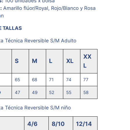
s:
100 unidades x bolsa
:
Amarillo flúor/Royal, Rojo/Blanco y Rosa
an
E TALLAS
a Técnica Reversible S/M Adulto
XX
S
M
L
XL
L
65
68
71
74
77
O
47
49
52
55
58
a Técnica Reversible S/M niño
4/6
8/10
12/14