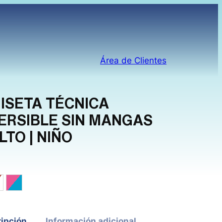
Área de Clientes
ISETA TÉCNICA
ERSIBLE SIN MANGAS
LTO | NIÑO
lo Fluor / Royal
ojo / Blanco
Rosa gum / Cian
ipción
Información adicional