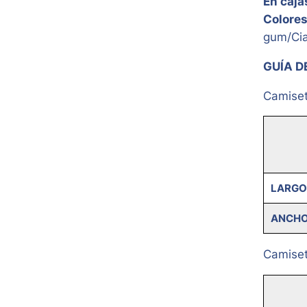
En caja
Colores
gum/Ci
GUÍA D
Camiset
LARGO
ANCH
Camiset