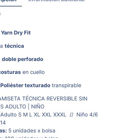
s
Yarn Dry Fit
da
técnica
o
doble perforado
costuras
en cuello
%
Poliéster texturado
transpirable
MISETA TÉCNICA REVERSIBLE SIN
 ADULTO | NIÑO
Adulto S M L XL XXL XXXL // Niño 4/6
/14
as:
5 unidades x bolsa