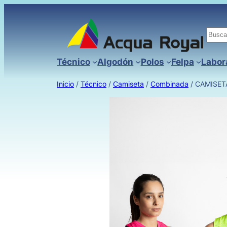
Busc
Técnico
Algodón
Polos
Felpa
Labor
Inicio
/
Técnico
/
Camiseta
/
Combinada
/ CAMISET