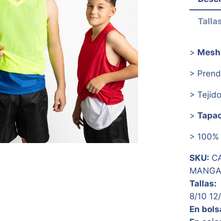
Talla
>
Mesh 
> Pren
> Tejid
>
Tapa
> 100
SKU:
CA
MANGAS
Tallas:
8/10 12
En bols