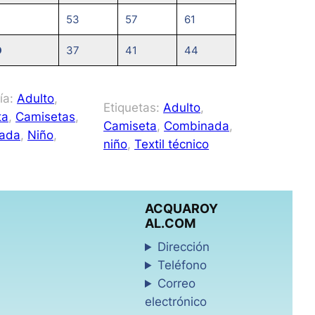
53
57
61
O
37
41
44
ía:
Adulto
, 
Etiquetas:
Adulto
, 
ta
, 
Camisetas
, 
Camiseta
, 
Combinada
, 
ada
, 
Niño
, 
niño
, 
Textil técnico
ACQUAROY
AL.COM
Dirección
Teléfono
Correo
electrónico