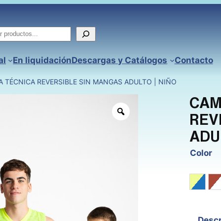
ar
al
En liquidación
Descargas y Catálogos
Contacto
A TÉCNICA REVERSIBLE SIN MANGAS ADULTO | NIÑO
CAM
REV
ADU
Color
Amaril
R
Descr