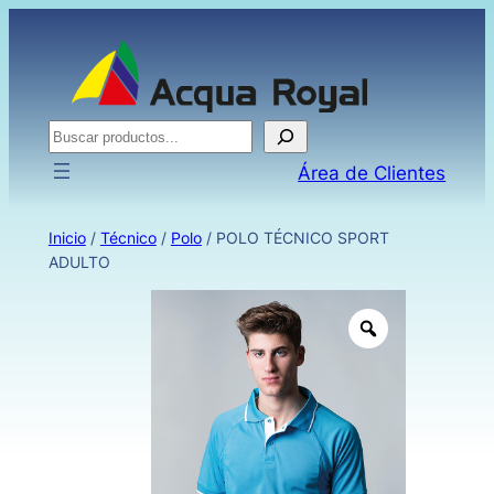
Buscar
Área de Clientes
Inicio
/
Técnico
/
Polo
/ POLO TÉCNICO SPORT
ADULTO