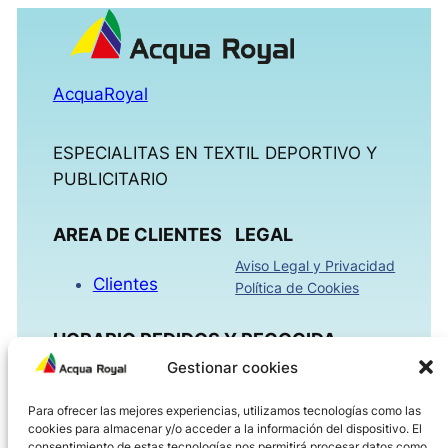
AcquaRoyal
ESPECIALITAS EN TEXTIL DEPORTIVO Y
PUBLICITARIO
AREA DE CLIENTES
LEGAL
Aviso Legal y Privacidad
Clientes
Política de Cookies
HORARIO PEDIDOS Y RECOGIDA
Gestionar cookies
Mañanas 09:00h – 13:30h
Para ofrecer las mejores experiencias, utilizamos tecnologías como las
Tardes 16:00h – 18:30h
cookies para almacenar y/o acceder a la información del dispositivo. El
Viernes 08:00h – 14:00h
consentimiento de estas tecnologías nos permitirá procesar datos como