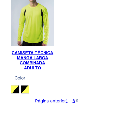
CAMISETA TÉCNICA
MANGA LARGA
COMBINADA
ADULTO
Color
Amarillo Fluor / Negro
Negro / Amarillo Fluor
Página anterior
1
…
8
9