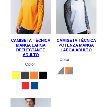
CAMISETA TÉCNICA
CAMISETA TÉCNICA
MANGA LARGA
POTENZA MANGA
REFLECTANTE
LARGA ADULTO
ADULTO
Color
Color
Blanco / Gris
Naranja Fluor / Gris
Amarillo Fluor
Gris Antracita
Naranja fluor
Negro
Rojo
Royal