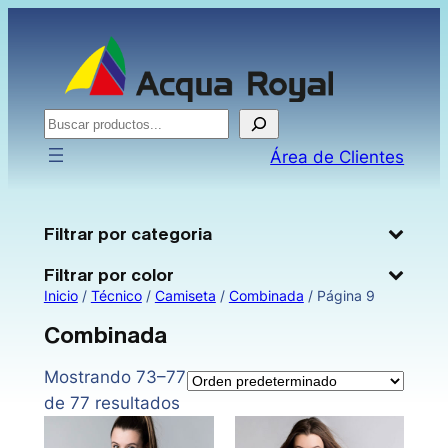
Saltar
al
contenido
Buscar
Área de Clientes
Filtrar por categoria
Filtrar por color
Inicio
/
Técnico
/
Camiseta
/
Combinada
/ Página 9
Combinada
Mostrando 73–77
de 77 resultados