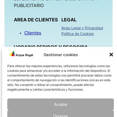
PUBLICITARIO
AREA DE CLIENTES
LEGAL
Aviso Legal y Privacidad
Clientes
Política de Cookies
HORARIO PEDIDOS Y RECOGIDA
Gestionar cookies
Mañanas 09:00h – 13:30h
Para ofrecer las mejores experiencias, utilizamos tecnologías como las
Tardes 16:00h – 18:30h
cookies para almacenar y/o acceder a la información del dispositivo. El
Viernes 08:00h – 14:00h
consentimiento de estas tecnologías nos permitirá procesar datos como
el comportamiento de navegación o las identificaciones únicas en este
sitio. No consentir o retirar el consentimiento, puede afectar
ACQUAROYAL.COM
negativamente a ciertas características y funciones.
Dirección
Teléfono
Aceptar
Correo electrónico
Denegar