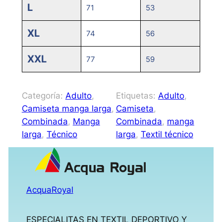
L
71
53
XL
74
56
XXL
77
59
Categoría:
Adulto
, 
Etiquetas:
Adulto
, 
Camiseta manga larga
, 
Camiseta
, 
Combinada
, 
Manga
Combinada
, 
manga
larga
, 
Técnico
larga
, 
Textil técnico
AcquaRoyal
ESPECIALITAS EN TEXTIL DEPORTIVO Y