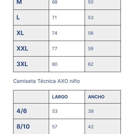
M
68
50
L
71
53
XL
74
56
XXL
77
59
3XL
80
62
Camiseta Técnica AXO niño
LARGO
ANCHO
4/6
53
38
8/10
57
42