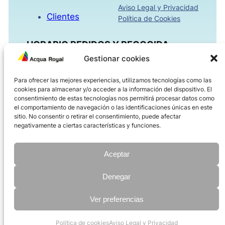
Aviso Legal y Privacidad
Clientes
Política de Cookies
HORARIO PEDIDOS Y RECOGIDA
Gestionar cookies
Mañanas 09:00h – 13:30h
Para ofrecer las mejores experiencias, utilizamos tecnologías como las
Tardes 16:00h – 18:30h
cookies para almacenar y/o acceder a la información del dispositivo. El
Viernes 08:00h – 14:00h
consentimiento de estas tecnologías nos permitirá procesar datos como
el comportamiento de navegación o las identificaciones únicas en este
sitio. No consentir o retirar el consentimiento, puede afectar
ACQUAROYAL.COM
negativamente a ciertas características y funciones.
Dirección
Teléfono
Aceptar
Correo electrónico
Denegar
Ver preferencias
©
2026 Import Reclam all rights reserved | Diseñado por
AMDisseny
Política de cookies
Aviso Legal y Privacidad