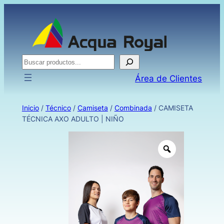
Buscar
Área de Clientes
Inicio
/
Técnico
/
Camiseta
/
Combinada
/ CAMISETA
TÉCNICA AXO ADULTO | NIÑO