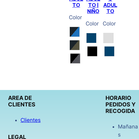
TO
TO |
ADUL
NIÑO
TO
Color
Color
Color
Azul Melange / Azul
Marino
Gris Vigoré
Kaki Melange / Kaki
Negro
Marino
Negro / Gris Oscuro Mel
AREA DE
HORARIO
CLIENTES
PEDIDOS Y
RECOGIDA
Clientes
Mañana
s
LEGAL