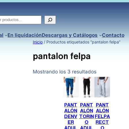
ar
al
En liquidación
Descargas y Catálogos
Contacto
Inicio
/ Productos etiquetados “pantalon felpa”
pantalon felpa
Mostrando los 3 resultados
PANT
PANT
PANT
ALÓN
ALÓN
ALÓN
DENV
TORIN
FELPA
ER
O
RECT
ADUL
ADUL
O