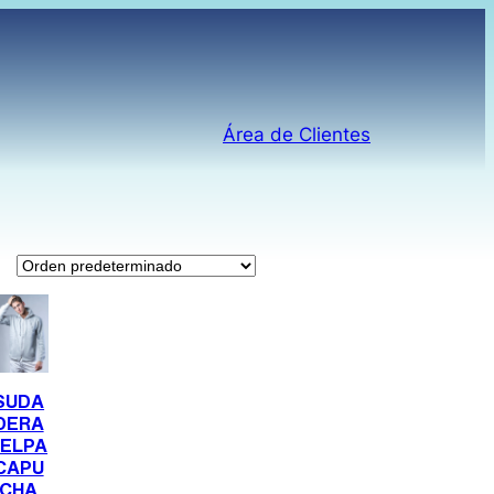
Área de Clientes
SUDA
DERA
FELPA
CAPU
CHA