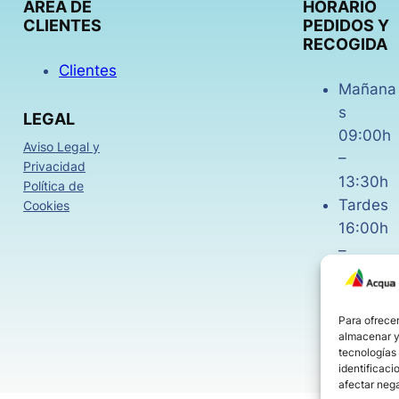
AREA DE
HORARIO
CLIENTES
PEDIDOS Y
RECOGIDA
Clientes
Mañana
s
LEGAL
09:00h
Aviso Legal y
–
Privacidad
13:30h
Política de
Tardes
Cookies
16:00h
–
18:30h
Viernes
08:00h
Para ofrecer
almacenar y/
–
tecnologías
14:00h
identificaci
afectar nega