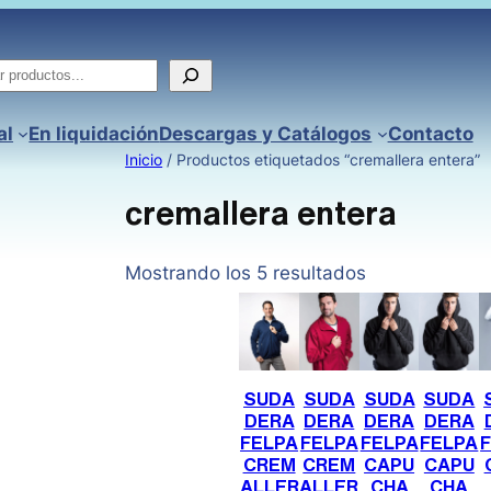
ar
al
En liquidación
Descargas y Catálogos
Contacto
Inicio
/ Productos etiquetados “cremallera entera”
cremallera entera
Mostrando los 5 resultados
SUDA
SUDA
SUDA
SUDA
DERA
DERA
DERA
DERA
FELPA
FELPA
FELPA
FELPA
CREM
CREM
CAPU
CAPU
ALLER
ALLER
CHA
CHA