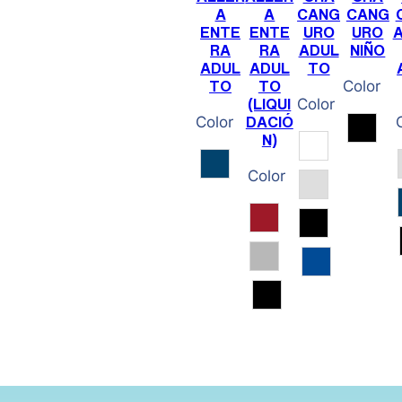
A
A
CANG
CANG
ENTE
ENTE
URO
URO
RA
RA
ADUL
NIÑO
ADUL
ADUL
TO
Color
TO
TO
Color
(LIQUI
Color
DACIÓ
Negr
N)
Blanco
Marino
Color
Gris Vigoré
Cereza
Negro
Gris
Royal
Negro