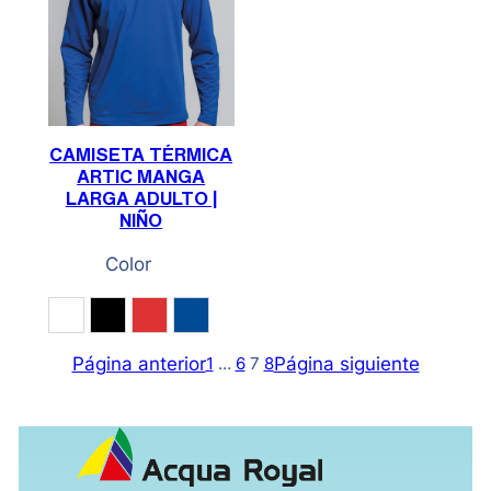
CAMISETA TÉRMICA
ARTIC MANGA
LARGA ADULTO |
NIÑO
Color
Blanco
Negro
Rojo
Royal
Página anterior
Página siguiente
1
…
6
7
8