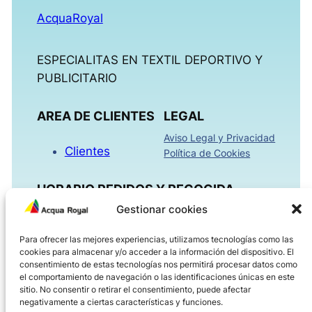
AcquaRoyal
ESPECIALITAS EN TEXTIL DEPORTIVO Y
PUBLICITARIO
AREA DE CLIENTES
LEGAL
Aviso Legal y Privacidad
Clientes
Política de Cookies
HORARIO PEDIDOS Y RECOGIDA
Gestionar cookies
Mañanas 09:00h – 13:30h
Para ofrecer las mejores experiencias, utilizamos tecnologías como las
Tardes 16:00h – 18:30h
cookies para almacenar y/o acceder a la información del dispositivo. El
Viernes 08:00h – 14:00h
consentimiento de estas tecnologías nos permitirá procesar datos como
el comportamiento de navegación o las identificaciones únicas en este
sitio. No consentir o retirar el consentimiento, puede afectar
ACQUAROYAL.COM
negativamente a ciertas características y funciones.