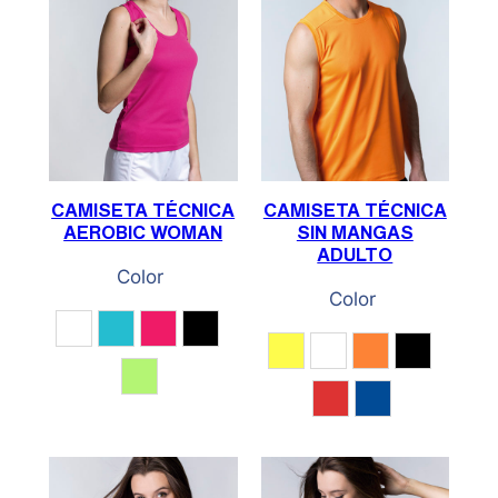
CAMISETA TÉCNICA
CAMISETA TÉCNICA
AEROBIC WOMAN
SIN MANGAS
ADULTO
Color
Color
Blanco
Cian
Fucsia
Negro
Amarillo Fluor
Blanco
Naranja fluor
Negro
Verde Fluor
Rojo
Royal