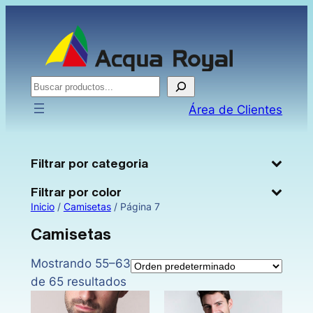
Saltar
al
contenido
Buscar
Área de Clientes
Filtrar por categoria
Filtrar por color
Inicio
/
Camisetas
/ Página 7
Camisetas
Mostrando 55–63
de 65 resultados