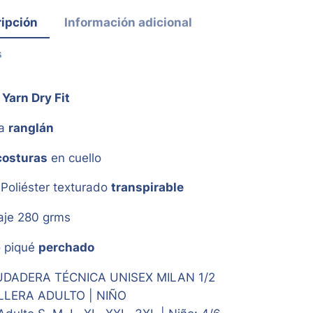
ipción
Información adicional
s
Yarn Dry Fit
ga
ranglán
costuras
en cuello
Poliéster texturado
transpirable
aje 280 grms
o piqué
perchado
DADERA TÉCNICA UNISEX MILAN 1/2
LERA ADULTO | NIÑO