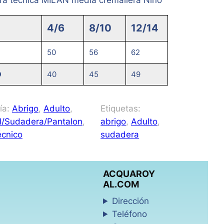
4/6
8/10
12/14
50
56
62
O
40
45
49
ía:
Abrigo
, 
Adulto
, 
Etiquetas:
l/Sudadera/Pantalon
, 
abrigo
, 
Adulto
, 
écnico
sudadera
ACQUAROY
AL.COM
Dirección
Teléfono