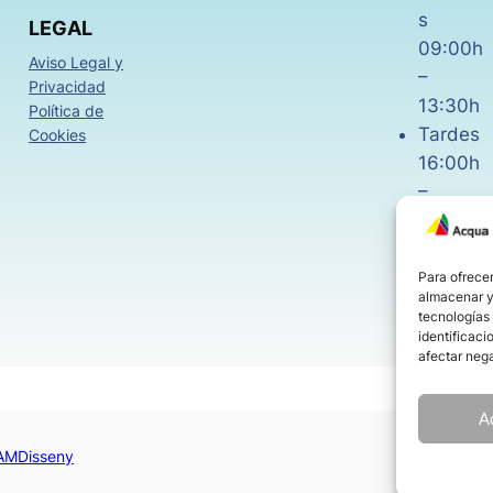
s
LEGAL
09:00h
Aviso Legal y
–
Privacidad
13:30h
Política de
Tardes
Cookies
16:00h
–
18:30h
Viernes
08:00h
Para ofrecer
almacenar y/
–
tecnologías
14:00h
identificaci
afectar nega
A
AMDisseny