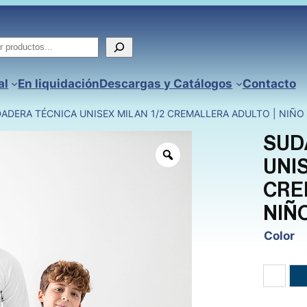
ar
al
En liquidación
Descargas y Catálogos
Contacto
DADERA TÉCNICA UNISEX MILAN 1/2 CREMALLERA ADULTO | NIÑO
SUD
UNI
CRE
NIÑ
Color
Blanc
M