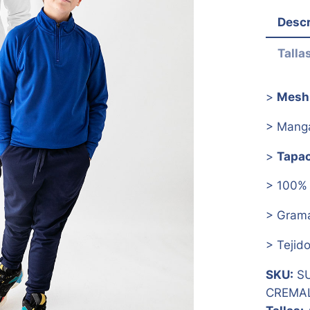
Descr
Talla
>
Mesh 
> Man
>
Tapa
> 100% 
> Gram
> Tejid
SKU:
SU
CREMAL