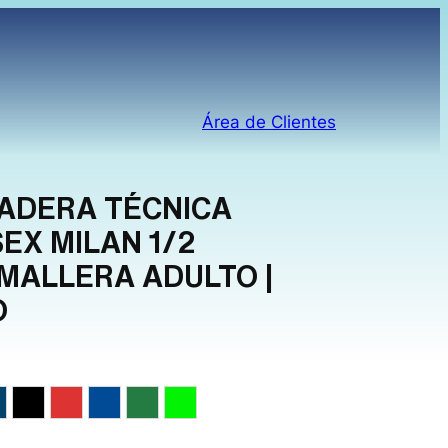
Área de Clientes
ADERA TÉCNICA
SEX MILAN 1/2
MALLERA ADULTO |
O
o
arino
Negro
Rojo
Royal
Verde
Verde Neón