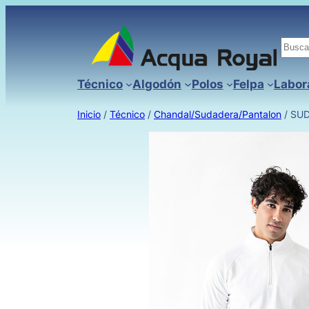
Busc
Técnico
Algodón
Polos
Felpa
Labor
Inicio
/
Técnico
/
Chandal/Sudadera/Pantalon
/ SU