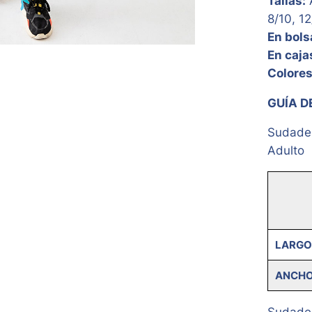
Tallas:
A
8/10, 12
En bols
En caja
Colore
GUÍA D
Sudader
Adulto
LARGO
ANCH
Sudader