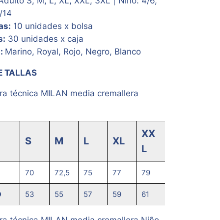
dulto S, M, L, XL, XXL, 3XL | Niño: 4/6,
/14
as:
10 unidades x bolsa
s:
30 unidades x caja
s:
Marino, Royal, Rojo, Negro, Blanco
E TALLAS
a técnica MILAN media cremallera
XX
S
M
L
XL
3XL
L
70
72,5
75
77
79
81
O
53
55
57
59
61
63
a técnica MILAN media cremallera Niño