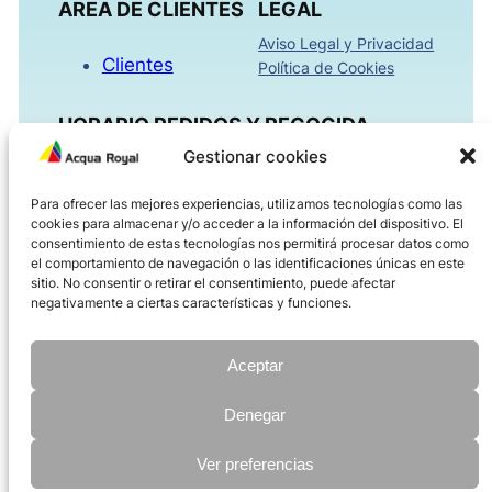
AREA DE CLIENTES
LEGAL
Aviso Legal y Privacidad
Clientes
Política de Cookies
HORARIO PEDIDOS Y RECOGIDA
Gestionar cookies
Mañanas 09:00h – 13:30h
Para ofrecer las mejores experiencias, utilizamos tecnologías como las
Tardes 16:00h – 18:30h
cookies para almacenar y/o acceder a la información del dispositivo. El
Viernes 08:00h – 14:00h
consentimiento de estas tecnologías nos permitirá procesar datos como
el comportamiento de navegación o las identificaciones únicas en este
sitio. No consentir o retirar el consentimiento, puede afectar
ACQUAROYAL.COM
negativamente a ciertas características y funciones.
Dirección
Teléfono
Aceptar
Correo electrónico
Denegar
Ver preferencias
©
2026 Import Reclam all rights reserved | Diseñado por
AMDisseny