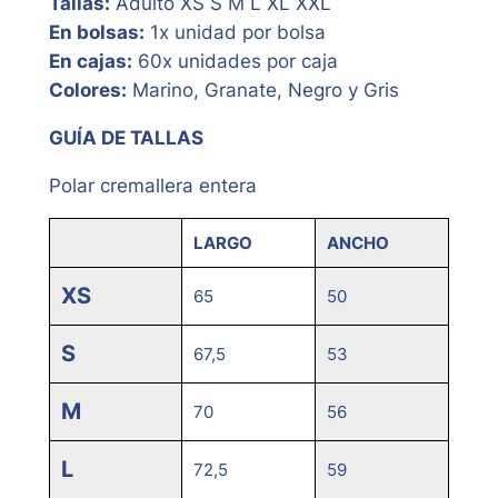
Tallas:
Adulto XS S M L XL XXL
En bolsas:
1x unidad por bolsa
En cajas:
60x unidades por caja
Colores:
Marino, Granate, Negro y Gris
GUÍA DE TALLAS
Polar cremallera entera
LARGO
ANCHO
XS
65
50
S
67,5
53
M
70
56
L
72,5
59