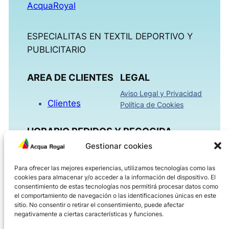
AcquaRoyal
ESPECIALITAS EN TEXTIL DEPORTIVO Y
PUBLICITARIO
AREA DE CLIENTES
LEGAL
Aviso Legal y Privacidad
Clientes
Política de Cookies
HORARIO PEDIDOS Y RECOGIDA
Gestionar cookies
Mañanas 09:00h – 13:30h
Para ofrecer las mejores experiencias, utilizamos tecnologías como las
Tardes 16:00h – 18:30h
cookies para almacenar y/o acceder a la información del dispositivo. El
Viernes 08:00h – 14:00h
consentimiento de estas tecnologías nos permitirá procesar datos como
el comportamiento de navegación o las identificaciones únicas en este
sitio. No consentir o retirar el consentimiento, puede afectar
ACQUAROYAL.COM
negativamente a ciertas características y funciones.
Dirección