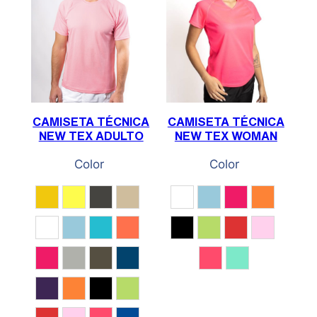
CAMISETA TÉCNICA
CAMISETA TÉCNICA
NEW TEX ADULTO
NEW TEX WOMAN
Color
Color
Amarillo
Amarillo Fluor
Antracita
Arena
Blanco
Celeste
Fucsia
Naranja f
Blanco
Celeste
Cian
Coral
Negro
Pistacho
Rojo
Rosa
Fucsia
Gris Claro
Kaki
Marino
Rosa Gum
Verde Menta
Morado
Naranja fluor
Negro
Pistacho