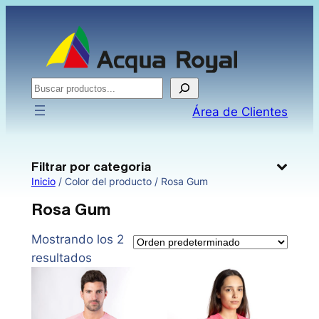
Saltar
al
contenido
Buscar
Área de Clientes
Filtrar por categoria
Inicio
/ Color del producto / Rosa Gum
Rosa Gum
Mostrando los 2
resultados