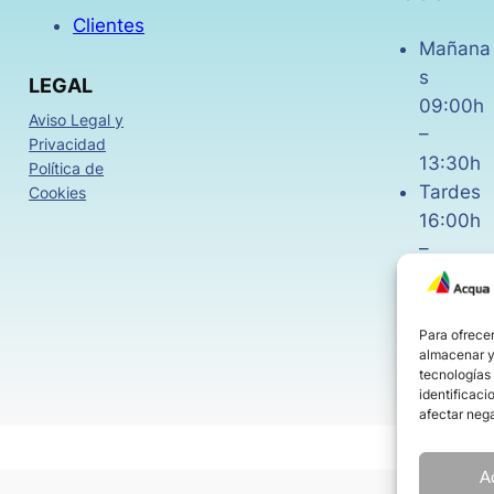
Clientes
Mañana
s
LEGAL
09:00h
Aviso Legal y
–
Privacidad
13:30h
Política de
Tardes
Cookies
16:00h
–
18:30h
Viernes
08:00h
Para ofrecer
almacenar y/
–
tecnologías
14:00h
identificaci
afectar nega
A