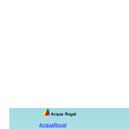
AcquaRoyal