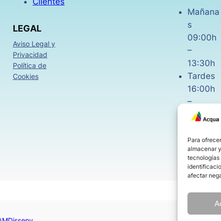
Clientes
Mañana
s
LEGAL
09:00h
Aviso Legal y
–
Privacidad
13:30h
Política de
Tardes
Cookies
16:00h
–
18:30h
Viernes
08:00h
Para ofrecer
almacenar y/
–
tecnologías
14:00h
identificaci
afectar nega
A
AMDisseny