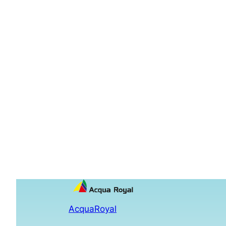
AcquaRoyal