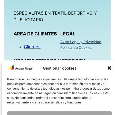
ESPECIALITAS EN TEXTIL DEPORTIVO Y
PUBLICITARIO
AREA DE CLIENTES
LEGAL
Aviso Legal y Privacidad
Clientes
Política de Cookies
HORARIO PEDIDOS Y RECOGIDA
Gestionar cookies
Mañanas 09:00h – 13:30h
Para ofrecer las mejores experiencias, utilizamos tecnologías como las
Tardes 16:00h – 18:30h
cookies para almacenar y/o acceder a la información del dispositivo. El
Viernes 08:00h – 14:00h
consentimiento de estas tecnologías nos permitirá procesar datos como
el comportamiento de navegación o las identificaciones únicas en este
sitio. No consentir o retirar el consentimiento, puede afectar
ACQUAROYAL.COM
negativamente a ciertas características y funciones.
Dirección