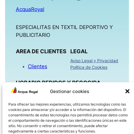
AcquaRoyal
ESPECIALITAS EN TEXTIL DEPORTIVO Y
PUBLICITARIO
AREA DE CLIENTES
LEGAL
Aviso Legal y Privacidad
Clientes
Política de Cookies
HORARIO PEDIDOS Y RECOGIDA
Gestionar cookies
Mañanas 09:00h – 13:30h
Para ofrecer las mejores experiencias, utilizamos tecnologías como las
Tardes 16:00h – 18:30h
cookies para almacenar y/o acceder a la información del dispositivo. El
Viernes 08:00h – 14:00h
consentimiento de estas tecnologías nos permitirá procesar datos como
el comportamiento de navegación o las identificaciones únicas en este
sitio. No consentir o retirar el consentimiento, puede afectar
ACQUAROYAL.COM
negativamente a ciertas características y funciones.