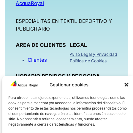
AcquaRoyal
ESPECIALITAS EN TEXTIL DEPORTIVO Y
PUBLICITARIO
AREA DE CLIENTES
LEGAL
Aviso Legal y Privacidad
Clientes
Política de Cookies
HORARIO PEDIDOS Y RECOGIDA
Gestionar cookies
Mañanas 09:00h – 13:30h
Para ofrecer las mejores experiencias, utilizamos tecnologías como las
Tardes 16:00h – 18:30h
cookies para almacenar y/o acceder a la información del dispositivo. El
Viernes 08:00h – 14:00h
consentimiento de estas tecnologías nos permitirá procesar datos como
el comportamiento de navegación o las identificaciones únicas en este
sitio. No consentir o retirar el consentimiento, puede afectar
ACQUAROYAL.COM
negativamente a ciertas características y funciones.
Dirección