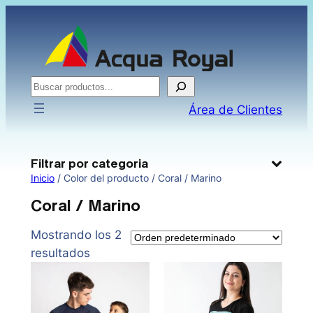
Saltar
al
contenido
Buscar
Área de Clientes
Filtrar por categoria
Inicio
/ Color del producto / Coral / Marino
Coral / Marino
Mostrando los 2
resultados