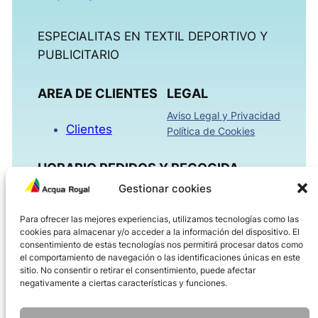
ESPECIALITAS EN TEXTIL DEPORTIVO Y
PUBLICITARIO
AREA DE CLIENTES
LEGAL
Aviso Legal y Privacidad
Clientes
Política de Cookies
HORARIO PEDIDOS Y RECOGIDA
Gestionar cookies
Mañanas 09:00h – 13:30h
Para ofrecer las mejores experiencias, utilizamos tecnologías como las
Tardes 16:00h – 18:30h
cookies para almacenar y/o acceder a la información del dispositivo. El
Viernes 08:00h – 14:00h
consentimiento de estas tecnologías nos permitirá procesar datos como
el comportamiento de navegación o las identificaciones únicas en este
sitio. No consentir o retirar el consentimiento, puede afectar
ACQUAROYAL.COM
negativamente a ciertas características y funciones.
Dirección