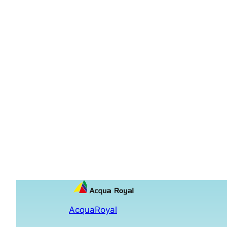
AcquaRoyal