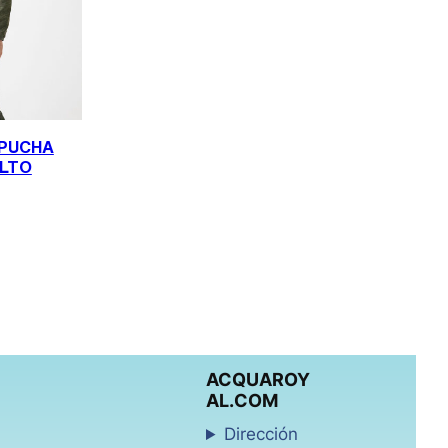
PUCHA
LTO
zul
e / Kaki
ACQUAROY
AL.COM
Dirección