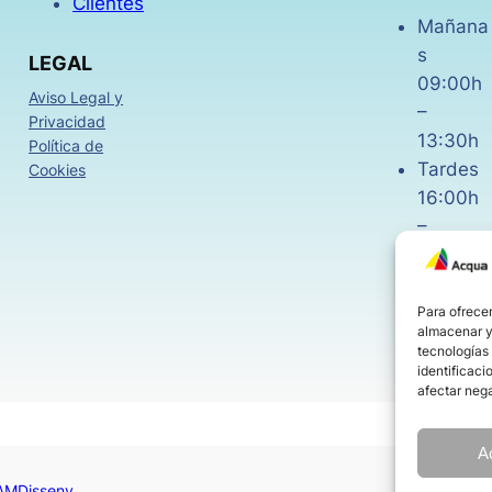
Clientes
Mañana
s
LEGAL
09:00h
Aviso Legal y
–
Privacidad
13:30h
Política de
Tardes
Cookies
16:00h
–
18:30h
Viernes
08:00h
Para ofrecer
almacenar y/
–
tecnologías
14:00h
identificaci
afectar nega
A
AMDisseny