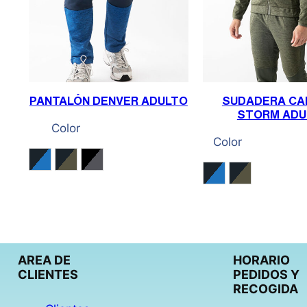
PANTALÓN DENVER ADULTO
SUDADERA CA
STORM ADU
Color
Color
Azul Melange / Azul
Kaki Melange / Kaki
Negro / Gris Oscuro Melange
Azul Melange / A
Kaki Melang
AREA DE
HORARIO
CLIENTES
PEDIDOS Y
RECOGIDA