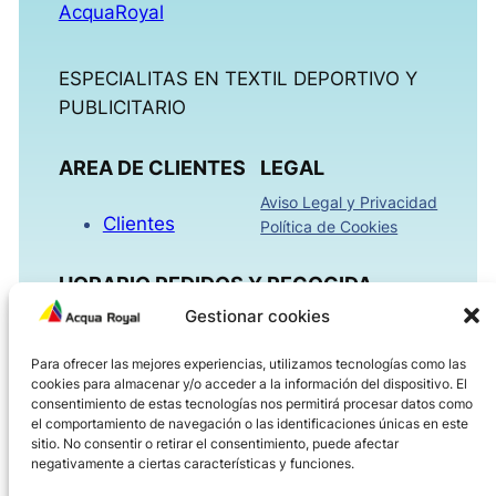
AcquaRoyal
ESPECIALITAS EN TEXTIL DEPORTIVO Y
PUBLICITARIO
AREA DE CLIENTES
LEGAL
Aviso Legal y Privacidad
Clientes
Política de Cookies
HORARIO PEDIDOS Y RECOGIDA
Gestionar cookies
Mañanas 09:00h – 13:30h
Para ofrecer las mejores experiencias, utilizamos tecnologías como las
Tardes 16:00h – 18:30h
cookies para almacenar y/o acceder a la información del dispositivo. El
Viernes 08:00h – 14:00h
consentimiento de estas tecnologías nos permitirá procesar datos como
el comportamiento de navegación o las identificaciones únicas en este
sitio. No consentir o retirar el consentimiento, puede afectar
ACQUAROYAL.COM
negativamente a ciertas características y funciones.
Dirección