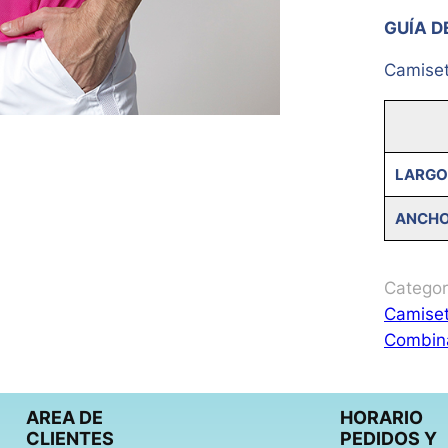
GUÍA D
Camiset
LARGO
ANCH
Categor
Camise
Combin
AREA DE
HORARIO
CLIENTES
PEDIDOS Y