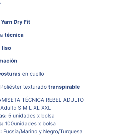
s
Yarn Dry Fit
da
técnica
o
liso
mación
costuras
en cuello
Poliéster texturado
transpirable
MISETA TÉCNICA REBEL ADULTO
Adulto S M L XL XXL
as:
5 unidades x bolsa
s:
100unidades x bolsa
:
Fucsia/Marino y Negro/Turquesa