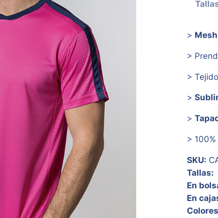
Talla
>
Mesh 
> Pren
> Tejid
>
Subli
>
Tapa
> 100% 
SKU:
CA
Tallas:
En bols
En caja
Colores