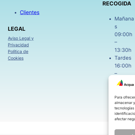
RECOGIDA
Clientes
Mañana
s
LEGAL
09:00h
Aviso Legal y
–
Privacidad
13:30h
Política de
Tardes
Cookies
16:00h
–
18:30h
Viernes
08:00h
Para ofrecer
almacenar y/
–
tecnologías
14:00h
identificaci
afectar nega