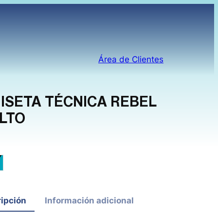
Área de Clientes
ISETA TÉCNICA REBEL
LTO
 / Marino
egro / Turquesa
ipción
Información adicional