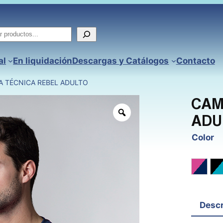
ar
al
En liquidación
Descargas y Catálogos
Contacto
A TÉCNICA REBEL ADULTO
CAM
ADU
Color
Fucsia
N
Descr