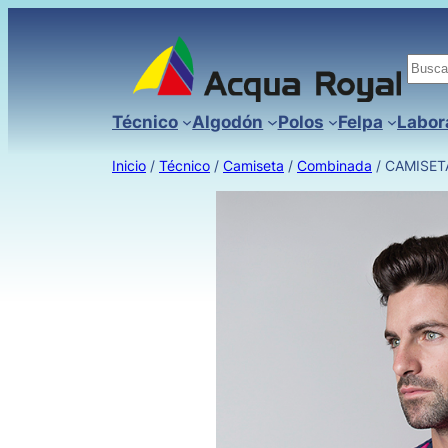
Busc
Técnico
Algodón
Polos
Felpa
Labor
Inicio
/
Técnico
/
Camiseta
/
Combinada
/ CAMISET