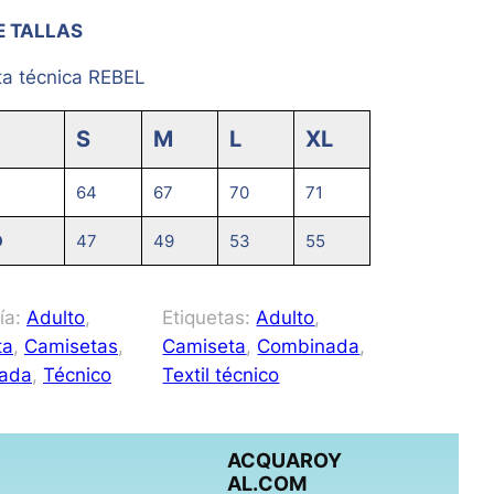
E TALLAS
a técnica REBEL
S
M
L
XL
64
67
70
71
O
47
49
53
55
ía:
Adulto
, 
Etiquetas:
Adulto
, 
ta
, 
Camisetas
, 
Camiseta
, 
Combinada
, 
ada
, 
Técnico
Textil técnico
ACQUAROY
AL.COM