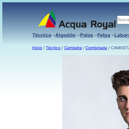
Busc
Técnico
Algodón
Polos
Felpa
Labor
Inicio
/
Técnico
/
Camiseta
/
Combinada
/ CAMISET