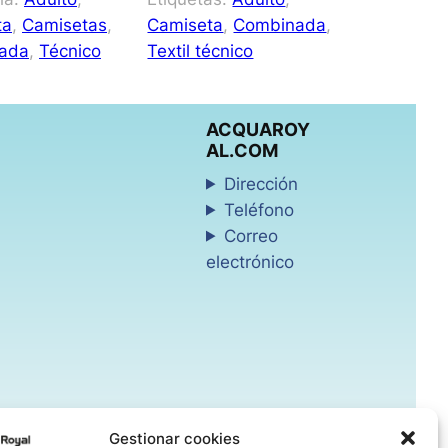
ta
, 
Camisetas
, 
Camiseta
, 
Combinada
, 
ada
, 
Técnico
Textil técnico
ACQUAROY
AL.COM
Dirección
Teléfono
Correo
electrónico
Gestionar cookies