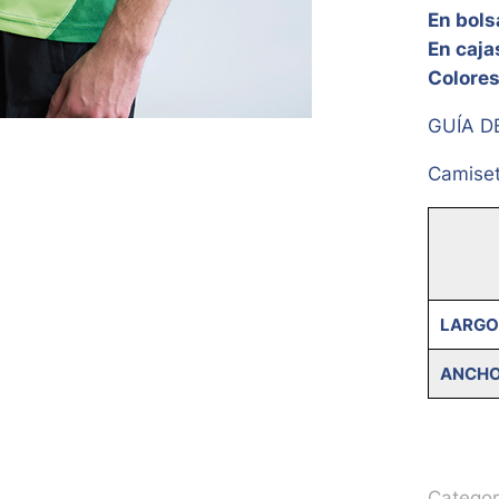
En bols
En caja
Colores
GUÍA D
Camiset
LARGO
ANCH
Categor