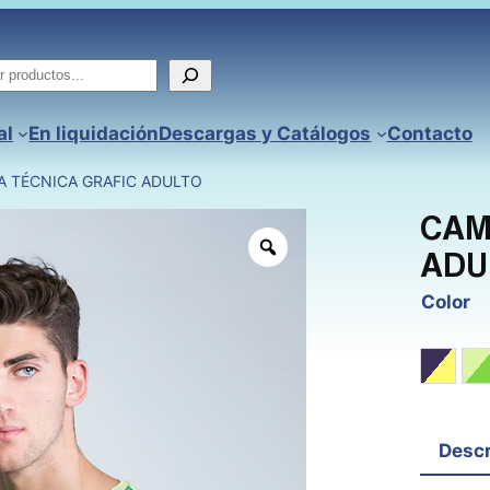
ar
al
En liquidación
Descargas y Catálogos
Contacto
A TÉCNICA GRAFIC ADULTO
CAM
ADU
Color
Morad
P
Descr