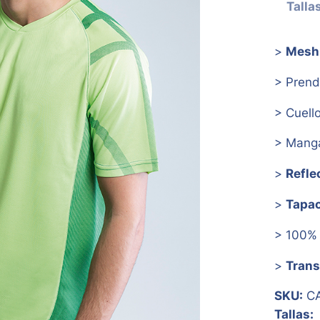
Talla
>
Mesh 
> Pren
> Cuell
> Man
>
Refle
>
Tapa
> 100% 
>
Trans
SKU:
CA
Tallas: