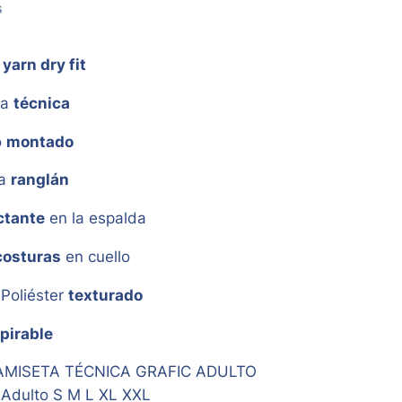
s
yarn dry fit
da
técnica
o
montado
ga
ranglán
ctante
en la espalda
costuras
en cuello
Poliéster
texturado
pirable
MISETA TÉCNICA GRAFIC ADULTO
Adulto S M L XL XXL