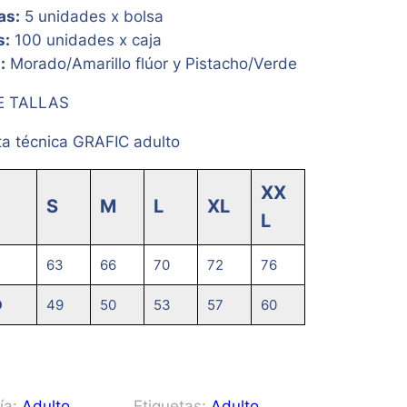
as:
5 unidades x bolsa
s:
100 unidades x caja
:
Morado/Amarillo flúor y Pistacho/Verde
E TALLAS
a técnica GRAFIC adulto
XX
S
M
L
XL
L
63
66
70
72
76
O
49
50
53
57
60
ía:
Adulto
, 
Etiquetas:
Adulto
, 