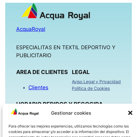
AcquaRoyal
ESPECIALITAS EN TEXTIL DEPORTIVO Y
PUBLICITARIO
AREA DE CLIENTES
LEGAL
Aviso Legal y Privacidad
Clientes
Política de Cookies
HORARIO PEDIDOS Y RECOGIDA
Gestionar cookies
Mañanas 09:00h – 13:30h
Para ofrecer las mejores experiencias, utilizamos tecnologías como las
Tardes 16:00h – 18:30h
cookies para almacenar y/o acceder a la información del dispositivo. El
Viernes 08:00h – 14:00h