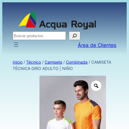
Buscar
Área de Clientes
Inicio
/
Técnico
/
Camiseta
/
Combinada
/ CAMISETA
TÉCNICA GIRO ADULTO | NIÑO