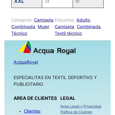
XXL
72
51
Categoría:
Camiseta
, 
Etiquetas:
Adulto
, 
Combinada
, 
Mujer
, 
Camiseta
, 
Combinada
, 
Técnico
Textil técnico
AcquaRoyal
ESPECIALITAS EN TEXTIL DEPORTIVO Y
PUBLICITARIO
AREA DE CLIENTES
LEGAL
Aviso Legal y Privacidad
Clientes
Política de Cookies