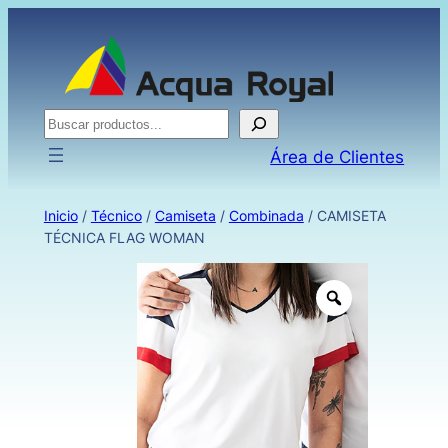
Buscar
Área de Clientes
Inicio
/
Técnico
/
Camiseta
/
Combinada
/ CAMISETA
TÉCNICA FLAG WOMAN