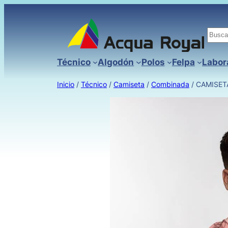
Busc
Técnico
Algodón
Polos
Felpa
Labor
Inicio
/
Técnico
/
Camiseta
/
Combinada
/ CAMISET