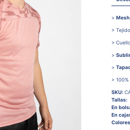
>
Mesh 
> Tejid
> Cuell
>
Subl
>
Tapa
> 100
SKU:
CA
Tallas:
En bols
En caja
Colores