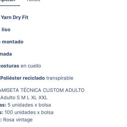
Yarn Dry Fit
o
liso
o
montado
imada
costuras
en cuello
%
Poliéster reciclado
transpirable
MISETA TÉCNICA CUSTOM ADULTO
Adulto S M L XL XXL
as:
5 unidades x bolsa
s:
100 unidades x bolsa
:
Rosa vintage