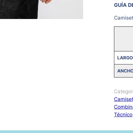
GUÍA D
Camise
LARGO
ANCH
Categor
Camise
Combin
Técnico