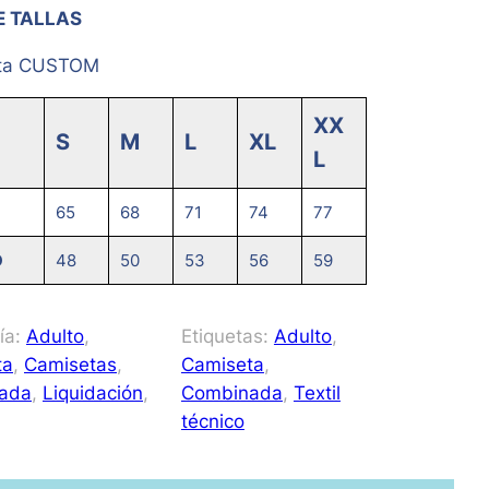
E TALLAS
ta CUSTOM
XX
S
M
L
XL
L
65
68
71
74
77
O
48
50
53
56
59
ía:
Adulto
, 
Etiquetas:
Adulto
, 
ta
, 
Camisetas
, 
Camiseta
, 
ada
, 
Liquidación
, 
Combinada
, 
Textil
técnico