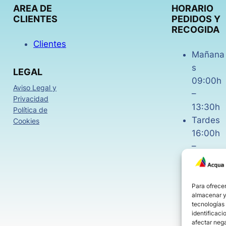
AREA DE
HORARIO
CLIENTES
PEDIDOS Y
RECOGIDA
Clientes
Mañana
s
LEGAL
09:00h
Aviso Legal y
–
Privacidad
13:30h
Política de
Tardes
Cookies
16:00h
–
18:30h
Viernes
08:00h
Para ofrecer
almacenar y/
–
tecnologías
14:00h
identificaci
afectar nega