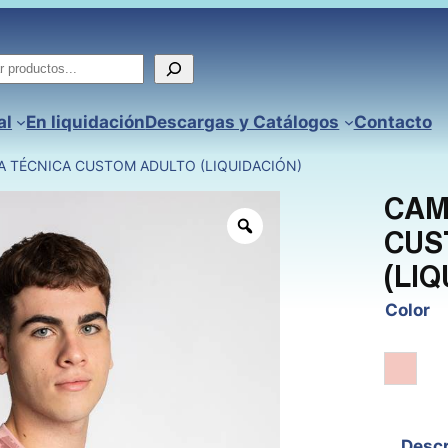
ar
al
En liquidación
Descargas y Catálogos
Contacto
A TÉCNICA CUSTOM ADULTO (LIQUIDACIÓN)
CAM
CUS
(LIQ
Color
Rosa 
Descr