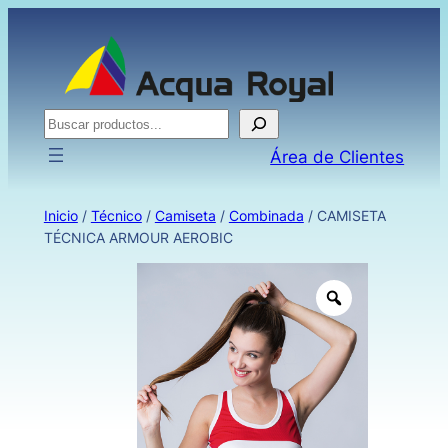
Buscar
Área de Clientes
Inicio
/
Técnico
/
Camiseta
/
Combinada
/ CAMISETA
TÉCNICA ARMOUR AEROBIC