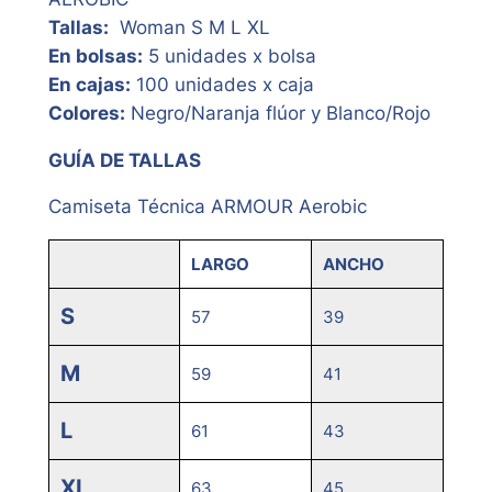
Tallas:
Woman S M L XL
En bolsas:
5 unidades x bolsa
En cajas:
100 unidades x caja
Colores:
Negro/Naranja flúor y Blanco/Rojo
GUÍA DE TALLAS
Camiseta Técnica ARMOUR Aerobic
LARGO
ANCHO
S
57
39
M
59
41
L
61
43
XL
63
45